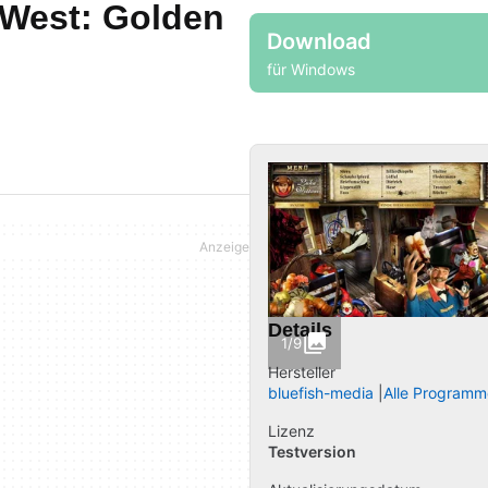
 West: Golden
Download
für Windows
Details
1/9
Hersteller
bluefish-media
Alle Programm
Lizenz
Testversion