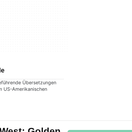
le
rreführende Übersetzungen
m US-Amerikanischen
 West: Golden